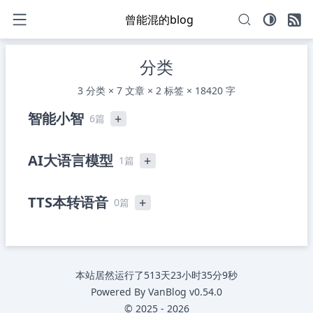
曾能混的blog
分类
3 分类 × 7 文章 × 2 标签 × 18420 字
智能小智
+
6篇
小智跨平台客户端v0.1.30
2025-10-18
AI大语言模型
+
1篇
适合小白的智能小智服务端全栈图形化
2025-05-06
部署工具，图形化部署工具v0.2.0
longclaw 龙爪，一个开箱即用的桌面智
2026-07-02
TTS本转语音
+
0篇
小智服务端图形化配置编辑器v0.1.9更新
2025-04-03
能体
小智服务端图形化部署工具v0.1.6
2025-03-29
智能小智服务器图形化配置工具v0.1.5版
2025-03-14
本来了
本站居然运行了
513天23小时35分9秒
AI时代，我的第一个工具来了，智能小
2025-03-13
Powered By
VanBlog
v0.54.0
智服务端图形化配置工具v0.1.4版本
©
2025
-
2026