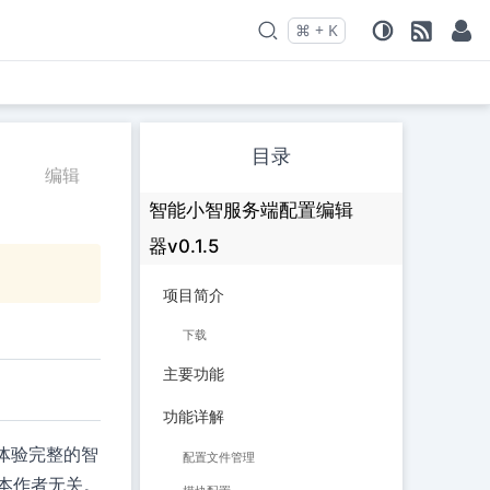
⌘
+
K
Press
and
to search
目录
编辑
智能小智服务端配置编辑
器v0.1.5
项目简介
下载
主要功能
功能详解
体验完整的智
配置文件管理
本作者无关。