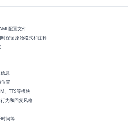
AML配置文件
同时保留原始格式和注释
态
证信息
储位置
LM、TTS等模块
其行为和回复风格
开时间等